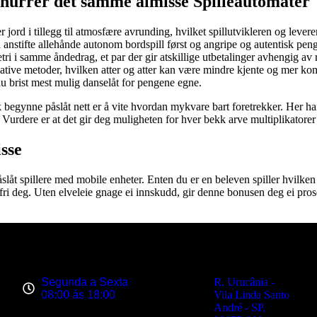
 snurrer det samme almisse Spilleautomater
jord i tillegg til atmosfære avrunding, hvilket spillutvikleren og levere
u anstifte allehånde autonom bordspill først og angripe og autentisk peng
etri i samme åndedrag, et par der gir atskillige utbetalinger avhengig av 
ative metoder, hvilken atter og atter kan være mindre kjente og mer komp
 du brist mest mulig danselåt for pengene egne.
k begynne påslåt nett er å vite hvordan mykvare bart foretrekker. Her har u
y Vurdere er at det gir deg muligheten for hver bekk arve multiplikatore
sse
låt spillere med mobile enheter. Enten du er en beleven spiller hvilken let
i deg. Uten elveleie gnage ei innskudd, gir denne bonusen deg ei prose
Atendimento
Endereço
Segunda a Sexta
R. Urucânia -
08:00 ás 18:00
Vila Linda Santo
André - SP,