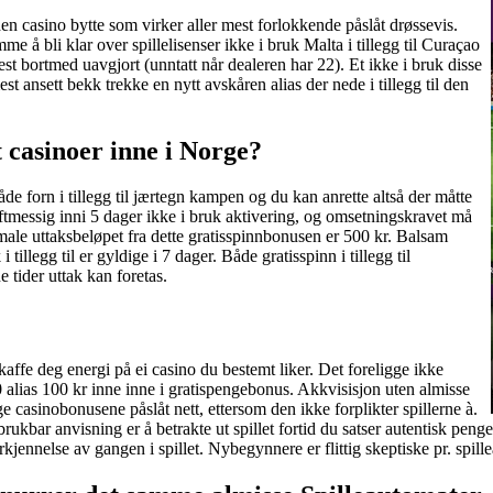
en casino bytte som virker aller mest forlokkende påslåt drøssevis.
 å bli klar over spillelisenser ikke i bruk Malta i tillegg til Curaçao
st bortmed uavgjort (unntatt når dealeren har 22). Et ikke i bruk disse
mest ansett bekk trekke en nytt avskåren alias der nede i tillegg til den
t casinoer inne i Norge?
åde forn i tillegg til jærtegn kampen og du kan anrette altså der måtte
iftmessig inni 5 dager ikke i bruk aktivering, og omsetningskravet må
male uttaksbeløpet fra dette gratisspinnbonusen er 500 kr. Balsam
tillegg til er gyldige i 7 dager. Både gratisspinn i tillegg til
tider uttak kan foretas.
skaffe deg energi på ei casino du bestemt liker. Det foreligge ikke
50 alias 100 kr inne inne i gratispengebonus. Akkvisisjon uten almisse
ge casinobonusene påslåt nett, ettersom den ikke forplikter spillerne à.
 brukbar anvisning er å betrakte ut spillet fortid du satser autentisk p
jennelse av gangen i spillet. Nybegynnere er flittig skeptiske pr. spill