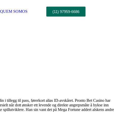
QUEM SOMOS
(11) 97959-6686
n i tillegg til pass, førerkort alias ID-avskåret. Pronto Bet Casino har
 spesielt når dott ønsker ett levende og direkte angrepsmåte å bykse inn
ge spillutviklere. Han sin vant det på Mega Fortune addert alskens andre