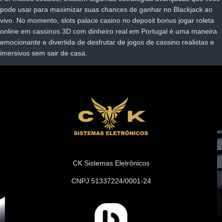
pode usar para maximizar suas chances de ganhar no Blackjack ao
vivo. No momento, slots palace casino no deposit bonus jogar roleta
online em cassinos 3D com dinheiro real em Portugal é uma maneira
emocionante e divertida de desfrutar de jogos de cassino realistas e
imersivos sem sair de casa.
CK Sistemas Eletrônicos
CNPJ 51337224/0001-24