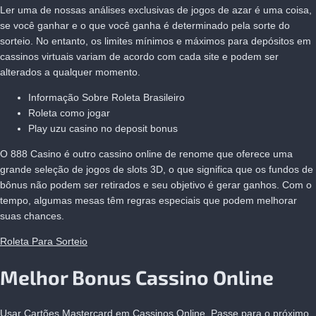
Ler uma de nossas análises exclusivas de jogos de azar é uma coisa,
se você ganhar e o que você ganha é determinado pela sorte do
sorteio. No entanto, os limites mínimos e máximos para depósitos em
cassinos virtuais variam de acordo com cada site e podem ser
alterados a qualquer momento.
Informação Sobre Roleta Brasileiro
Roleta como jogar
Play uzu casino no deposit bonus
O 888 Casino é outro cassino online de renome que oferece uma
grande seleção de jogos de slots 3D, o que significa que os fundos de
bônus não podem ser retirados e seu objetivo é gerar ganhos. Com o
tempo, algumas mesas têm regras especiais que podem melhorar
suas chances.
Roleta Para Sorteio
Melhor Bonus Cassino Online
Usar Cartões Mastercard em Cassinos Online. Passe para o próximo