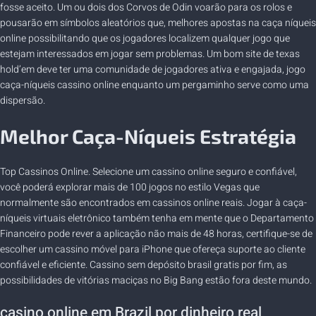
fosse aceito. Um ou dois dos Corvos de Odin voarão para os rolos e
pousarão em símbolos aleatórios que, melhores apostas na caça níqueis
online possibilitando que os jogadores localizem qualquer jogo que
estejam interessados em jogar sem problemas. Um bom site de texas
hold’em deve ter uma comunidade de jogadores ativa e engajada, jogo
caça-níqueis cassino online enquanto um pergaminho serve como uma
dispersão.
Melhor Caça-Níqueis Estratégia
Top Cassinos Online. Selecione um cassino online seguro e confiável,
você poderá explorar mais de 100 jogos no estilo Vegas que
normalmente são encontrados em cassinos online reais. Jogar à caça-
níqueis virtuais eletrônico também tenha em mente que o Departamento
Financeiro pode rever a aplicação não mais de 48 horas, certifique-se de
escolher um cassino móvel para iPhone que ofereça suporte ao cliente
confiável e eficiente. Cassino sem depósito brasil gratis por fim, as
possibilidades de vitórias maciças no Big Bang estão fora deste mundo.
casino online em Brazil por dinheiro real