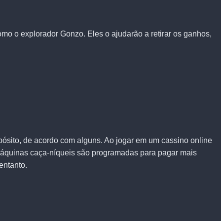
mo o explorador Gonzo. Eles o ajudarão a retirar os ganhos,
pósito, de acordo com alguns. Ao jogar em um cassino online
 máquinas caça-níqueis são programadas para pagar mais
entanto.