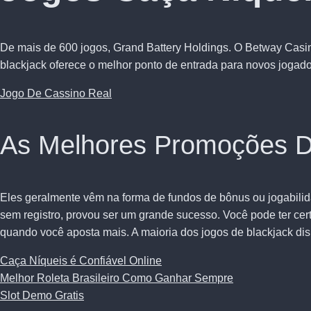
De mais de 600 jogos, Grand Battery Holdings. O Betway Casino
blackjack oferece o melhor ponto de entrada para novos jogado
Jogo De Cassino Real
As Melhores Promoções D
Eles geralmente vêm na forma de fundos de bônus ou jogabilid
sem registro, provou ser um grande sucesso. Você pode ter ce
quando você aposta mais. A maioria dos jogos de blackjack dis
Caça Níqueis é Confiável Online
Melhor Roleta Brasileiro Como Ganhar Sempre
Slot Demo Gratis