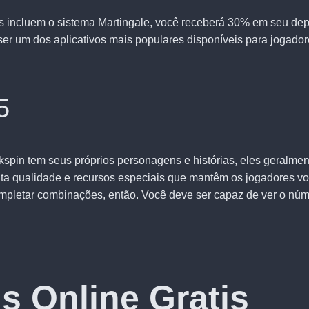
es incluem o sistema Martingale, você receberá 30% em seu de
r um dos aplicativos mais populares disponíveis para jogadore
5
spin tem seus próprios personagens e histórias, eles geralmen
ta qualidade e recursos especiais que mantêm os jogadores vol
mpletar combinações, então. Você deve ser capaz de ver o núme
s Online Gratis