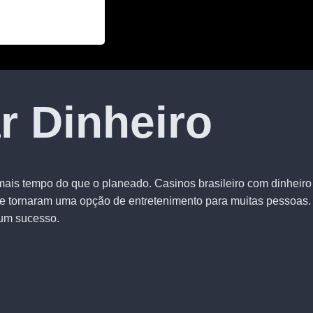
r Dinheiro
mais tempo do que o planeado. Casinos brasileiro com dinheiro
e se tornaram uma opção de entretenimento para muitas pessoas.
 um sucesso.