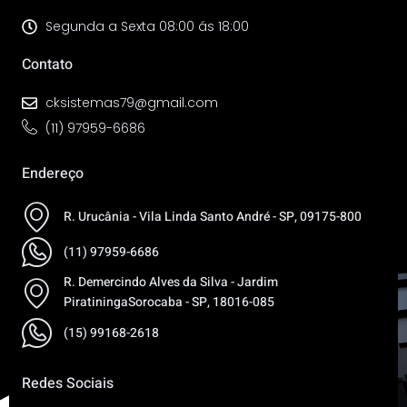
Segunda a Sexta 08:00 ás 18:00
Contato
cksistemas79@gmail.com
(11) 97959-6686
Endereço
R. Urucânia - Vila Linda Santo André - SP, 09175-800
(11) 97959-6686
R. Demercindo Alves da Silva - Jardim
PiratiningaSorocaba - SP, 18016-085
(15) 99168-2618
Redes Sociais