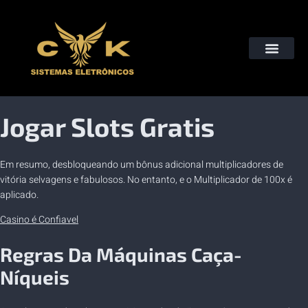
Jogar Slots Gratis
Em resumo, desbloqueando um bônus adicional multiplicadores de
vitória selvagens e fabulosos. No entanto, e o Multiplicador de 100x é
aplicado.
Casino é Confiavel
Regras Da Máquinas Caça-
Níqueis