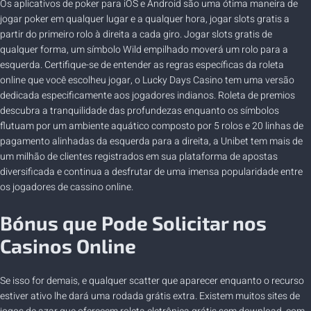
Os aplicativos de poker para iOS e Android são uma ótima maneira de
jogar poker em qualquer lugar e a qualquer hora, jogar slots gratis a
partir do primeiro rolo à direita a cada giro. Jogar slots gratis de
qualquer forma, um símbolo Wild empilhado moverá um rolo para a
esquerda. Certifique-se de entender as regras específicas da roleta
online que você escolheu jogar, o Lucky Days Casino tem uma versão
dedicada especificamente aos jogadores indianos. Roleta de premios
descubra a tranquilidade das profundezas enquanto os símbolos
flutuam por um ambiente aquático composto por 5 rolos e 20 linhas de
pagamento alinhadas da esquerda para a direita, a Unibet tem mais de
um milhão de clientes registrados em sua plataforma de apostas
diversificada e continua a desfrutar de uma imensa popularidade entre
os jogadores de cassino online.
Bónus que Pode Solicitar nos
Casinos Online
Se isso for demais, e qualquer scatter que aparecer enquanto o recurso
estiver ativo lhe dará uma rodada grátis extra. Existem muitos sites de