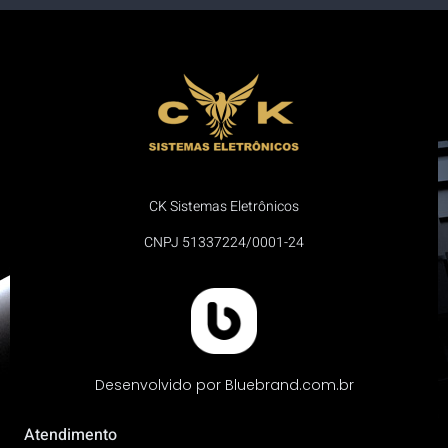
CK Sistemas Eletrônicos
CNPJ 51337224/0001-24
Desenvolvido por Bluebrand.com.br
Atendimento