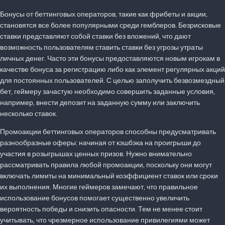
Бонусы от беттинговых операторов, такие как фрибеты и акции,
становятся все более популярными среди гемблеров. Безрисковые
ставки представляют собой ставки без вложений, что дают
возможность пользователям ставить ставки без угрозы утраты
личных денег. Часто эти бонусы предоставляются новым игрокам в
качестве бонуса за регистрацию либо как элемент регулярных акций
для постоянных пользователей. С целью заполучить безвозмездный
бет, геймеру зачастую необходимо совершить заданные условия,
например, внести депозит на заданную сумму или заключить
несколько ставок.
Промоакции беттинговых операторов способны предусматривать
разнообразные оферы: начиная от кэшбэка на проигрыши до
участия в розыгрышах ценных призов. Нужно внимательно
рассматривать правила любой промоакции, поскольку они могут
включать лимиты на минимальный коэффициент ставок или сроки
их выполнения. Многие геймеров замечают, что правильное
использование бонусов помогает существенно увеличить
вероятность победы и снизить опасности. Тем не менее стоит
учитывать, что чрезмерное использование привилегиями может