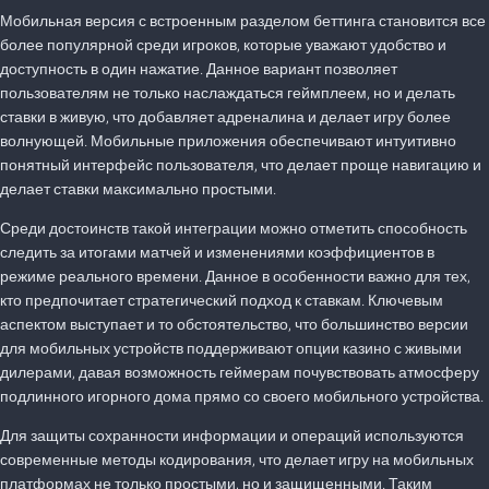
Мобильная версия с встроенным разделом беттинга становится все
более популярной среди игроков, которые уважают удобство и
доступность в один нажатие. Данное вариант позволяет
пользователям не только наслаждаться геймплеем, но и делать
ставки в живую, что добавляет адреналина и делает игру более
волнующей. Мобильные приложения обеспечивают интуитивно
понятный интерфейс пользователя, что делает проще навигацию и
делает ставки максимально простыми.
Среди достоинств такой интеграции можно отметить способность
следить за итогами матчей и изменениями коэффициентов в
режиме реального времени. Данное в особенности важно для тех,
кто предпочитает стратегический подход к ставкам. Ключевым
аспектом выступает и то обстоятельство, что большинство версии
для мобильных устройств поддерживают опции казино с живыми
дилерами, давая возможность геймерам почувствовать атмосферу
подлинного игорного дома прямо со своего мобильного устройства.
Для защиты сохранности информации и операций используются
современные методы кодирования, что делает игру на мобильных
платформах не только простыми, но и защищенными. Таким