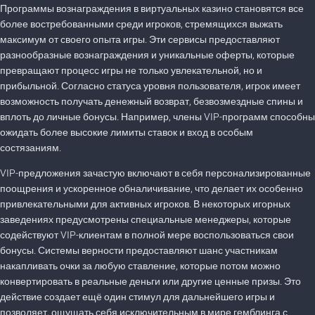
Программы вознаграждения в виртуальных казино становятся все
более востребованными среди игроков, стремящихся выжать
максимум от своего опыта игры. Эти сервисы предоставляют
разнообразные вознаграждения и уникальные оферты, которые
превращают процесс игры не только увлекательной, но и
прибыльной. Согласно статуса уровня пользователя, игрок имеет
возможность получать денежный возврат, безвозмездные спины и
вплоть до личные бонусы. Например, члены VIP-программ способны
ожидать более высокие лимиты ставок и вход в особым
состязаниям.
VIP-предложения зачастую включают в себя персонализированные
поощрения и ускоренное обналичивание, что делает их особенно
привлекательными для активных игроков. В некоторых игорных
заведениях предусмотрены специальные менеджеры, которые
содействуют VIP-клиентам в полной мере воспользоваться свои
бонусы. Системы верности предоставляют шанс участникам
накапливать очки за любую ставление, которые потом можно
конвертировать в реальные деньги или другие ценные призы. Это
действие создает ещё один стимул для дальнейшего игры и
позволяет, ощущать себя исключительным в мире гемблинга с