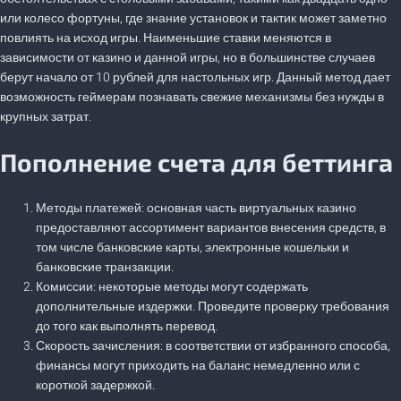
или колесо фортуны, где знание установок и тактик может заметно
повлиять на исход игры. Наименьшие ставки меняются в
зависимости от казино и данной игры, но в большинстве случаев
берут начало от 10 рублей для настольных игр. Данный метод дает
возможность геймерам познавать свежие механизмы без нужды в
крупных затрат.
Пополнение счета для беттинга
Методы платежей: основная часть виртуальных казино
предоставляют ассортимент вариантов внесения средств, в
том числе банковские карты, электронные кошельки и
банковские транзакции.
Комиссии: некоторые методы могут содержать
дополнительные издержки. Проведите проверку требования
до того как выполнять перевод.
Скорость зачисления: в соответствии от избранного способа,
финансы могут приходить на баланс немедленно или с
короткой задержкой.