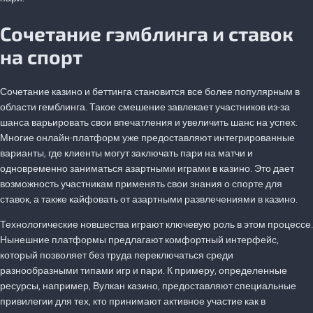
Сочетание гэмблинга и ставок
на спорт
Сочетание казино и беттинга становится все более популярным в
области гемблинга. Такое смешение завлекает участников из-за
шанса варьировать свои впечатления и увеличить шанс на успех.
Многие онлайн-платформ уже предоставляют интегрированные
варианты, где клиенты могут заключать пари на матчи и
одновременно заниматься азартными играми в казино. Это дает
возможность участникам применять свои знания о спорте для
ставок, а также кайфовать от азартными развлечениями в казино.
Технологические новшества играют ключевую роль в этом процессе.
Нынешние платформы предлагают комфортный интерфейс,
который позволяет без труда переключаться среди
разнообразными типами игр и пари. К примеру, определенные
ресурсы, например, Вулкан казино, предоставляют специальные
привилегии для тех, кто принимают активное участие как в