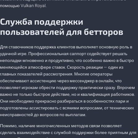
помощью Vulkan Royal.
Служба поддержки
пользователей для бетторов
Для ставочников поддержка клиентов выполняет основную роль в
удачной игре. Профессиональная саппорт содействует решать
неполадки мгновенно и продуктивно, что особенно важно в быстро
меняющейся атмосфере ставок. Скорость реакции — один из
главных показателей рассмотрения. Многие операторы
обеспечивают ассистенцию через мессенджер в онлайн, что
позволяет игрокам обрести поддержку практически сразу. Впрочем
важно не только быстрое действие, но и квалификация работников.
Они необходимо прекрасно разбираться в особенностях пари и
подготовлены ассистировать с всякими вопросами, от технических
неисправностей до вопросов по выплатам.
Помимо, наличие многочисленных методов связи позволяет
сделать взаимодействие с службой поддержки более приятным для