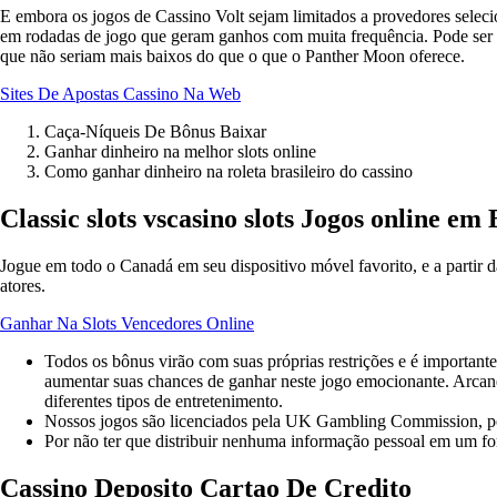
E embora os jogos de Cassino Volt sejam limitados a provedores selec
em rodadas de jogo que geram ganhos com muita frequência. Pode ser fr
que não seriam mais baixos do que o que o Panther Moon oferece.
Sites De Apostas Cassino Na Web
Caça-Níqueis De Bônus Baixar
Ganhar dinheiro na melhor slots online
Como ganhar dinheiro na roleta brasileiro do cassino
Classic slots vscasino slots Jogos online em 
Jogue em todo o Canadá em seu dispositivo móvel favorito, e a partir 
atores.
Ganhar Na Slots Vencedores Online
Todos os bônus virão com suas próprias restrições e é important
aumentar suas chances de ganhar neste jogo emocionante. Arcanebe
diferentes tipos de entretenimento.
Nossos jogos são licenciados pela UK Gambling Commission, po
Por não ter que distribuir nenhuma informação pessoal em um for
Cassino Deposito Cartao De Credito