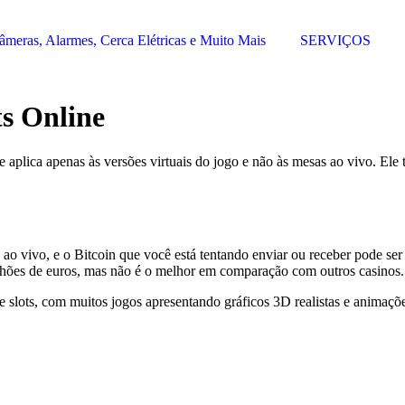
âmeras, Alarmes, Cerca Elétricas e Muito Mais
SERVIÇOS
s Online
e aplica apenas às versões virtuais do jogo e não às mesas ao vivo. E
 ao vivo, e o Bitcoin que você está tentando enviar ou receber pode s
ilhões de euros, mas não é o melhor em comparação com outros casinos
slots, com muitos jogos apresentando gráficos 3D realistas e animações