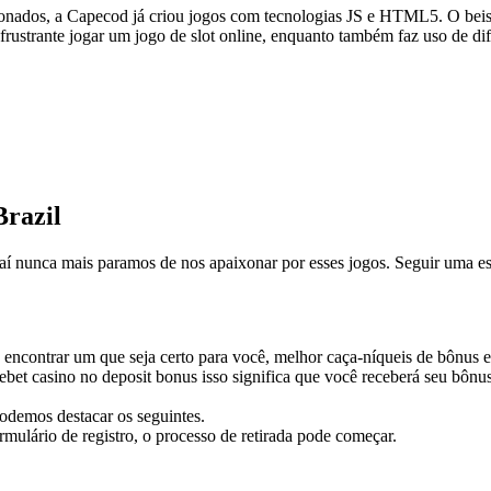
ionados, a Capecod já criou jogos com tecnologias JS e HTML5. O beis
ustrante jogar um jogo de slot online, enquanto também faz uso de dife
Brazil
daí nunca mais paramos de nos apaixonar por esses jogos. Seguir uma e
e encontrar um que seja certo para você, melhor caça-níqueis de bônus 
t casino no deposit bonus isso significa que você receberá seu bônus n
demos destacar os seguintes.
mulário de registro, o processo de retirada pode começar.