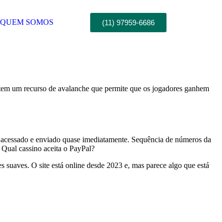
QUEM SOMOS
(11) 97959-6686
le tem um recurso de avalanche que permite que os jogadores ganhem
er acessado e enviado quase imediatamente. Sequência de números da
.
Qual cassino aceita o PayPal?
 suaves. O site está online desde 2023 e, mas parece algo que está