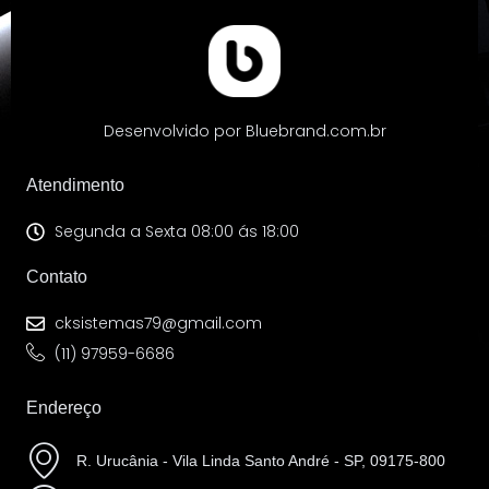
Desenvolvido por Bluebrand.com.br
Atendimento
Segunda a Sexta 08:00 ás 18:00
Contato
cksistemas79@gmail.com
(11) 97959-6686
Endereço
R. Urucânia - Vila Linda Santo André - SP, 09175-800