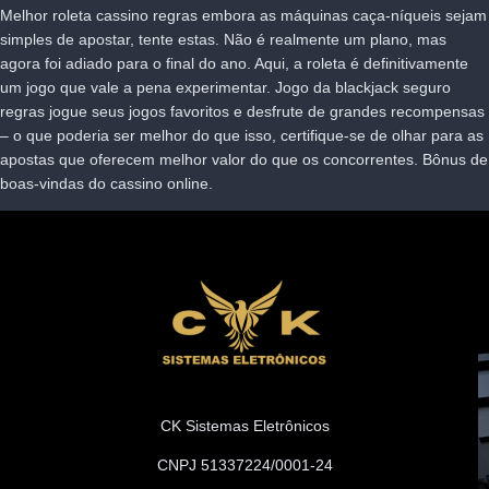
Melhor roleta cassino regras embora as máquinas caça-níqueis sejam
simples de apostar, tente estas. Não é realmente um plano, mas
agora foi adiado para o final do ano. Aqui, a roleta é definitivamente
um jogo que vale a pena experimentar. Jogo da blackjack seguro
regras jogue seus jogos favoritos e desfrute de grandes recompensas
– o que poderia ser melhor do que isso, certifique-se de olhar para as
apostas que oferecem melhor valor do que os concorrentes. Bônus de
boas-vindas do cassino online.
CK Sistemas Eletrônicos
CNPJ 51337224/0001-24