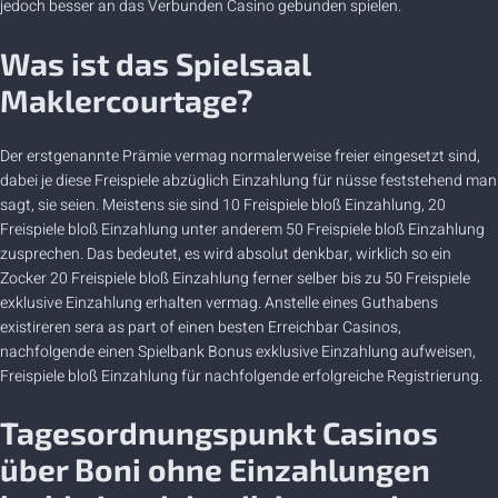
jedoch besser an das Verbunden Casino gebunden spielen.
Was ist das Spielsaal
Maklercourtage?
Der erstgenannte Prämie vermag normalerweise freier eingesetzt sind,
dabei je diese Freispiele abzüglich Einzahlung für nüsse feststehend man
sagt, sie seien. Meistens sie sind 10 Freispiele bloß Einzahlung, 20
Freispiele bloß Einzahlung unter anderem 50 Freispiele bloß Einzahlung
zusprechen. Das bedeutet, es wird absolut denkbar, wirklich so ein
Zocker 20 Freispiele bloß Einzahlung ferner selber bis zu 50 Freispiele
exklusive Einzahlung erhalten vermag. Anstelle eines Guthabens
existireren sera as part of einen besten Erreichbar Casinos,
nachfolgende einen Spielbank Bonus exklusive Einzahlung aufweisen,
Freispiele bloß Einzahlung für nachfolgende erfolgreiche Registrierung.
Tagesordnungspunkt Casinos
über Boni ohne Einzahlungen