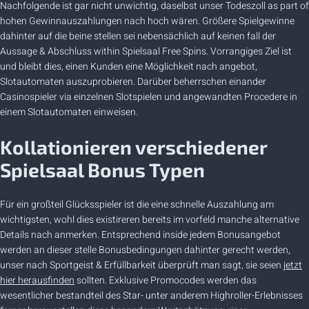
Nachfolgende ist gar nicht unwichtig, daselbst unser Todeszoll as part of
hohen Gewinnauszahlungen nach hoch wären. Größere Spielgewinne
dahinter auf die beine stellen sei nebensächlich auf keinen fall der
Aussage & Abschluss within Spielsaal Free Spins. Vorrangiges Ziel ist
und bleibt dies, einen Kunden eine Möglichkeit nach angebot,
Slotautomaten auszuprobieren.
Darüber beherrschen einander
Casinospieler via einzelnen Slotspielen und angewandten Procedere in
einem Slotautomaten einweisen.
Kollationieren verschiedener
Spielsaal Bonus Typen
Für ein großteil Glücksspieler ist die eine schnelle Auszahlung am
wichtigsten, wohl dies existireren bereits im vorfeld manche alternative
Details nach anmerken. Entsprechend inside jedem Bonusangebot
werden an dieser stelle Bonusbedingungen dahinter gerecht werden,
unser nach Sportgeist & Erfüllbarkeit überprüft man sagt, sie seien
jetzt
hier herausfinden
sollten. Exklusive Promocodes werden das
wesentlicher bestandteil des Star- unter anderem Highroller-Erlebnisses