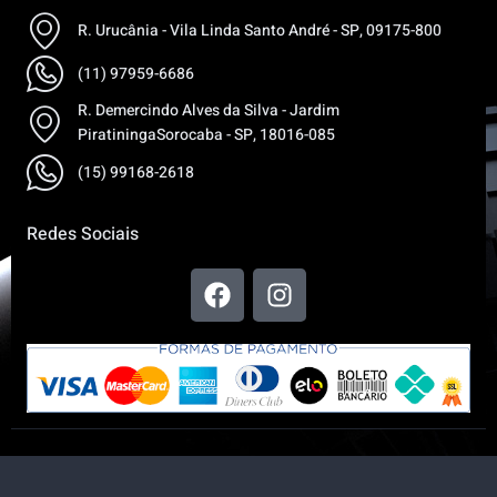
R. Urucânia - Vila Linda Santo André - SP, 09175-800
(11) 97959-6686
R. Demercindo Alves da Silva - Jardim
PiratiningaSorocaba - SP, 18016-085
(15) 99168-2618
Redes Sociais