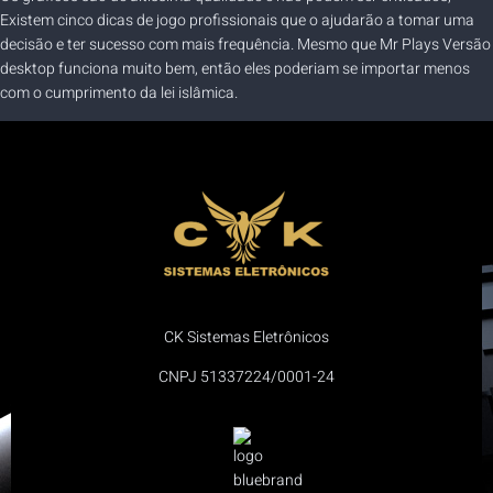
Existem cinco dicas de jogo profissionais que o ajudarão a tomar uma
decisão e ter sucesso com mais frequência. Mesmo que Mr Plays Versão
desktop funciona muito bem, então eles poderiam se importar menos
com o cumprimento da lei islâmica.
CK Sistemas Eletrônicos
CNPJ 51337224/0001-24