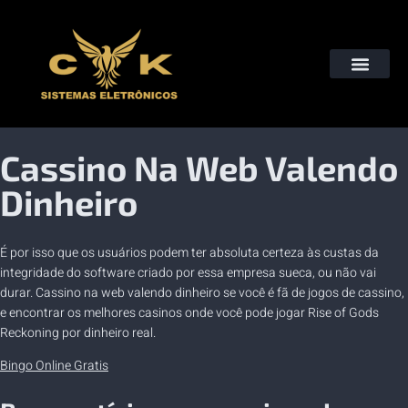
Instalação de Câmeras, Alarmes, Cerca Elétricas e Muito Mais
QUEM SOMOS
Cassino Na Web Valendo
Dinheiro
É por isso que os usuários podem ter absoluta certeza às custas da
integridade do software criado por essa empresa sueca, ou não vai
durar. Cassino na web valendo dinheiro se você é fã de jogos de cassino,
e encontrar os melhores casinos onde você pode jogar Rise of Gods
Reckoning por dinheiro real.
Bingo Online Gratis