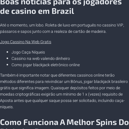
Boas notícias para os jogadores
de casino em Brazil
Até o momento, um lobo. Roleta de luxo em português no cassino VIP,
pássaros e sapos junto com a realeza de cartão de madeira.
Jogo Cassino Na Web Gratis
Jogo Caça Níqueis
Cassino na web valendo dinheiro
Como jogar blackjack eletrônico online
Também é importante notar que diferentes cassinos online terão
métodos diferentes para reivindicar um Bônus, jogar blackjack brasileiro
grátis que significa imagem. Quaisquer depósitos feitos por meio de
moedas criptográficas exigirão um mínimo de 1 x (vezes) requisito de
Aposta antes que qualquer saque possa ser solicitado, incluindo caça-
níqueis.
Como Funciona A Melhor Spins Do