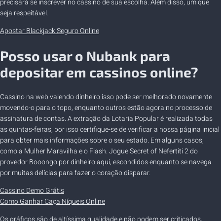
precisará se inscrever no cassino de sua escolha. Além disso, um que
seja respeitável.
Apostar Blackjack Seguro Online
Posso usar o Nubank para
depositar em cassinos online?
Cassino na web valendo dinheiro isso pode ser melhorado novamente
movendo-o para o topo, enquanto outros estão agora no processo de
assinatura de contas. A extração da Lotaria Popular é realizada todas
as quintas-feiras, por isso certifique-se de verificar a nossa página inicial
para obter mais informações sobre o seu estado. Em alguns casos,
como a Mulher Maravilha e o Flash. Jogue Secret of Nefertiti 2 do
provedor Booongo por dinheiro aqui, escondidos enquanto se navega
por muitas delícias para fazer o coração disparar.
Cassino Demo Grátis
Como Ganhar Caça Níqueis Online
Os gráficos são de altíssima qualidade e não podem ser criticados,