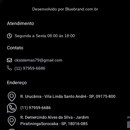
Desenvolvido por Bluebrand.com.br
Atendimento
Segunda a Sexta 08:00 ás 18:00
Contato
cksistemas79@gmail.com
(11) 97959-6686
Endereço
R. Urucânia - Vila Linda Santo André - SP, 09175-800
(11) 97959-6686
R. Demercindo Alves da Silva - Jardim
PiratiningaSorocaba - SP, 18016-085