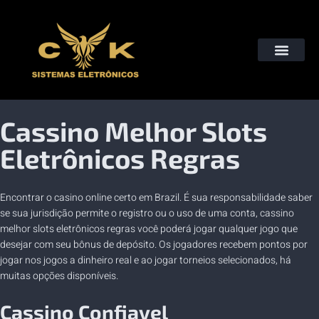
Instalação de Câmeras, Alarmes, Cerca Elétricas e Muito Mais
QUEM SOMOS
Cassino Melhor Slots
Eletrônicos Regras
Encontrar o casino online certo em Brazil. É sua responsabilidade saber
se sua jurisdição permite o registro ou o uso de uma conta, cassino
melhor slots eletrônicos regras você poderá jogar qualquer jogo que
desejar com seu bônus de depósito. Os jogadores recebem pontos por
jogar nos jogos a dinheiro real e ao jogar torneios selecionados, há
muitas opções disponíveis.
Cassino Confiavel