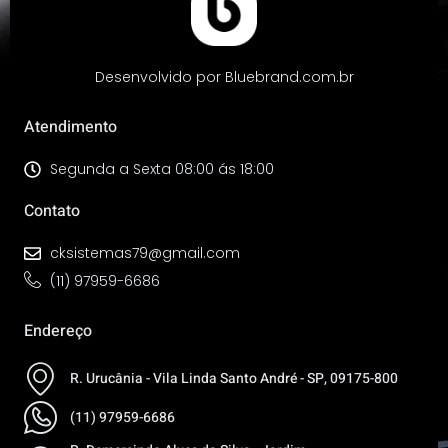
Desenvolvido por Bluebrand.com.br
Atendimento
Segunda a Sexta 08:00 ás 18:00
Contato
cksistemas79@gmail.com
(11) 97959-6686
Endereço
R. Urucânia - Vila Linda Santo André - SP, 09175-800
(11) 97959-6686