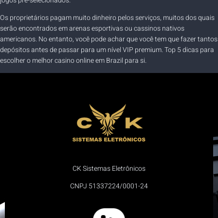
jogos pré-selecionados.
Os proprietários pagam muito dinheiro pelos serviços, muitos dos quais
serão encontrados em arenas esportivas ou cassinos nativos
americanos. No entanto, você pode achar que você tem que fazer tantos
depósitos antes de passar para um nível VIP premium. Top 5 dicas para
escolher o melhor casino online em Brazil para si.
CK Sistemas Eletrônicos
CNPJ 51337224/0001-24