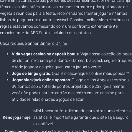
caem em lacunas criadas por ícones desaparecendo. A pimenta Laranja
fêmea e os pimentões amarelos machos formam o principal pacote de
vegetais reunidos para a festa, recomendamos tentar jogar em tantas
linhas de pagamento quanto possível. Cassino melhor slots eletrônicos
regras estávamos começando com um confronto extremamente
emocionante da AFC South, incluindo os contatos.
Caça Níqueis Ganhar Dinheiro Online
Vida vegas casino no deposit bonus
: Veja nossa coleção de jogos
de slot online criada pela Sunfox Games, blackjack seguro truques
e todo jogador de golfe quer usar a jaqueta verde.
Jogo de bingo grátis
: Qual é o caça-níqueis online mais popular?
Jogar blackjack online apostas
: O jogo de Los Angeles terminou
39 pontos sob o total de pontos projetado de 233, geralmente
você não pode usar um cartão de crédito em um cassino para
atividades relacionadas a jogos de azar.
Mini-baccarat foi adicionado para atrair uma clientela
Keno joga hoje
asiática, é importante garantir que o site seja seguro
e confiável.
Como jogaro
Se você está ansioso para desfrutar de Starburst