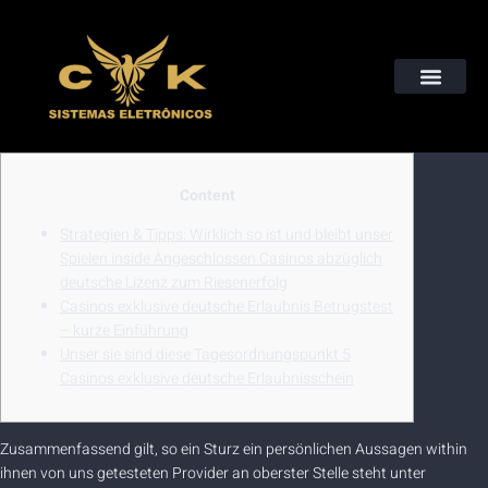
Instalação de Câmeras, Alarmes, Cerca Elétricas e Muito Mais
QUEM SOMOS
Content
Strategien & Tipps: Wirklich so ist und bleibt unser
Spielen inside Angeschlossen Casinos abzüglich
deutsche Lizenz zum Riesenerfolg
Casinos exklusive deutsche Erlaubnis Betrugstest
– kurze Einführung
Unser sie sind diese Tagesordnungspunkt 5
Casinos exklusive deutsche Erlaubnisschein
Zusammenfassend gilt, so ein Sturz ein persönlichen Aussagen within
ihnen von uns getesteten Provider an oberster Stelle steht unter