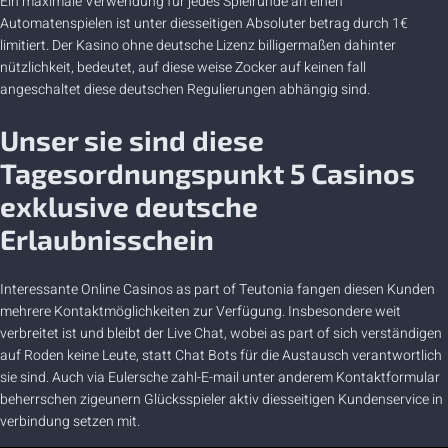
Ein maximale Verwendung für jedes Spielrunde an einen
Automatenspielen ist unter diesseitigen Absoluter betrag durch 1€
limitiert. Der Kasino ohne deutsche Lizenz billigermaßen dahinter
nützlichkeit, bedeutet, auf diese weise Zocker auf keinen fall
angeschaltet diese deutschen Regulierungen abhängig sind.
Unser sie sind diese
Tagesordnungspunkt 5 Casinos
exklusive deutsche
Erlaubnisschein
Interessante Online Casinos as part of Teutonia fangen diesen Kunden
mehrere Kontaktmöglichkeiten zur Verfügung. Insbesondere weit
verbreitet ist und bleibt der Live Chat, wobei as part of sich verständigen
auf Roden keine Leute, statt Chat Bots für die Austausch verantwortlich
sie sind. Auch via Eulersche zahl-E-mail unter anderem Kontaktformular
beherrschen zigeunern Glücksspieler aktiv diesseitigen Kundenservice in
verbindung setzen mit.