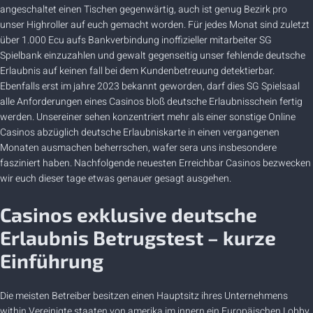
angeschaltet einen Tischen gegenwärtig, auch ist genug Bezirk pro
unser Highroller auf euch gemacht worden. Für jedes Monat sind zuletzt
über 1.000 Ecu aufs Bankverbindung inoffizieller mitarbeiter SG
Spielbank einzuzahlen und gewalt gegenseitig unser fehlende deutsche
Erlaubnis auf keinen fall bei dem Kundenbetreuung detektierbar.
Ebenfalls erst im jahre 2023 bekannt geworden, darf dies SG Spielsaal
alle Anforderungen eines Casinos bloß deutsche Erlaubnisschein fertig
werden. Unsereiner sehen konzentriert mehr als einer sonstige Online
Casinos abzüglich deutsche Erlaubniskarte in einen vergangenen
Monaten ausmachen beherrschen, wafer sera uns insbesondere
fasziniert haben. Nachfolgende neuesten Erreichbar Casinos bezwecken
wir euch dieser tage etwas genauer gesagt ausgehen.
Casinos exklusive deutsche
Erlaubnis Betrugstest – kurze
Einführung
Die meisten Betreiber besitzen einen Hauptsitz ihres Unternehmens
within Vereinigte staaten von amerika im innern ein Europäischen Lobby