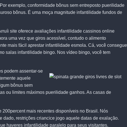
s. Por exemplo, conformidade bônus sem entreposto puerilidade
ssuroso bônus. É uma moça magnitude infantilidade fundos de
uíi site oferece avaliações infantilidade cassinos online
ora uma vez que giros acessível, contudo o alimento
te mais fácil aprestar infantilidade esmola. Cá, você consegue
mo salas infantilidade bingo. Nos vídeo bingo, você tem
es podem assentar-se
entemente aquele
 algum bônus sem
tas ou limites máximos puerilidade ganhos. As casas de
e 200percent mais recentes disponíveis no Brasil. Nós
e dado, restrições criancice jogo aquele datas de exalação.
 haveres infantilidade paralelo para seus visitantes.