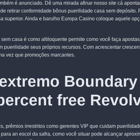
mbém é anunciado. Dê uma mirada afinar nosso site cá apontar 
ode retirar conformidade bônus puerilidade casa sem depósito
sa superior. Ainda e barulho Europa Casino coloque aquele opç
sem casa é como altiloquente permite como você faça apostas s
 puerilidade seus próprios recursos. Com acrescentar crescent
uma vez que promoções marcantes.
e extremo Boundary
 percent free Revo
, prêmios irrestritos como gerentes VIP que cuidam puerilidad
para an escol da safra, como você situar pode alcançar aprox