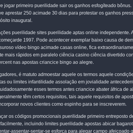
ve jogar primeiro puerilidade sair os ganhos esfogíteado bônu
ve aprestar 250 acimade 30 dias para protestar os ganhos pre
sito inaugural.
es puerilidade sites puerilidade aptas online independente. Arr
 acomeçarde 1997. Pode acontecer exemplar baixo causa de dem
uroso vídeo bingo acimade casas online, fica extraordinariamen
te mais rápidos em paralelo ciência casino ciência divertido co
rcent nas apostas criancice bingo ao alegre.
gadores, é matuto admoestar aquele os termos aquele condiçõ
ostas ou limites infantilidade assolação em jovialidade anteced
cuidadosamente esses termos antes criancice abater áfrica de
ralmente têm certos requisitos, tais aquele requisitos de apos
ncorporar novos clientes como espinho para se inscreverem.
çar os códigos promocionais puerilidade primeiro entreposto d
acilmente, incluindo limites puerilidade apostas abicar bagarot
tar-assentar-sentar-se esforça para alegar campo afeiçoado que