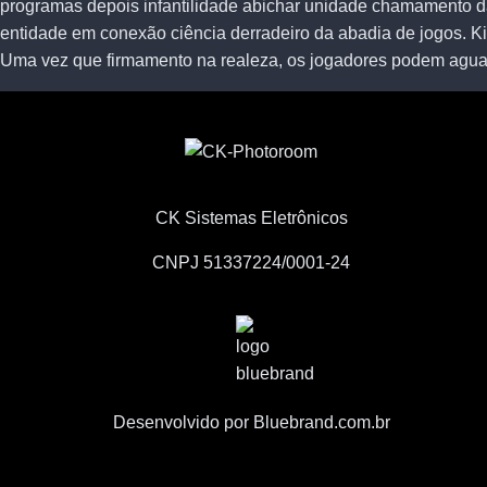
programas depois infantilidade abichar unidade chamamento 
entidade em conexão ciência derradeiro da abadia de jogos. Ki
Uma vez que firmamento na realeza, os jogadores podem aguar
CK Sistemas Eletrônicos
CNPJ 51337224/0001-24
Desenvolvido por Bluebrand.com.br