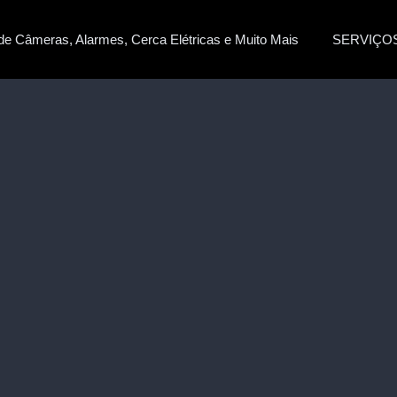
 de Câmeras, Alarmes, Cerca Elétricas e Muito Mais
SERVIÇO