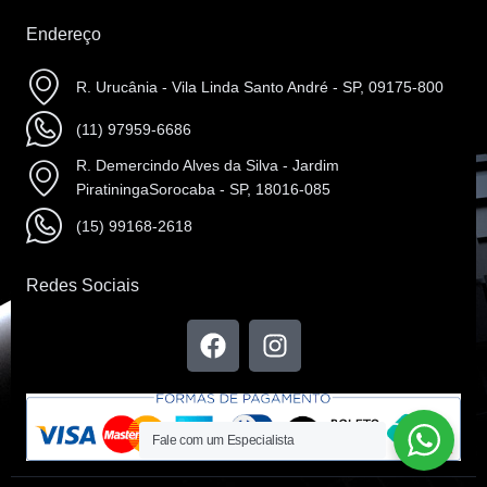
Endereço
R. Urucânia - Vila Linda Santo André - SP, 09175-800
(11) 97959-6686
R. Demercindo Alves da Silva - Jardim
PiratiningaSorocaba - SP, 18016-085
(15) 99168-2618
Redes Sociais
Fale com um Especialista