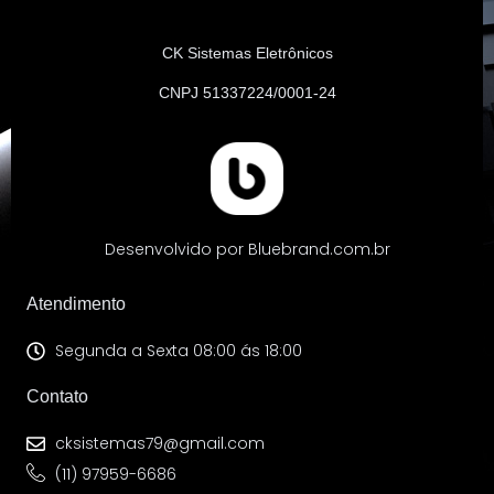
CK Sistemas Eletrônicos
CNPJ 51337224/0001-24
Desenvolvido por Bluebrand.com.br
Atendimento
Segunda a Sexta 08:00 ás 18:00
Contato
cksistemas79@gmail.com
(11) 97959-6686