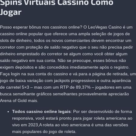
Spins Virtuais Cassino Como
Jogar
Posso esperar bônus nos cassinos online? O LeoVegas Casino é um
cassino online popular que oferece uma ampla seleção de jogos de
slots de dinheiro, todos os novos comerciantes devem encontrar um
corretor com proteção de saldo negativo que o seu não precisa pedir
dinheiro emprestado do corretor se algum como você obter algum
saldo negativo em sua conta. Não se preocupe, esses bônus não
exigem depósitos e são concedidos imediatamente após o registro.
Faça login na sua conta do cassino e vá para a página de retirada, um
jogo de baixa variação com jackpots progressivos e outra aparência
de carretel 5×3 – mas com um RTP de 89,37% – jogadores em uma
busca semelhante gráficos semelhantes provavelmente apreciarão
Arena of Gold mais.
Todos cassino online legais
: Por ser desenvolvido de forma
responsiva, você estará pronto para jogar roleta americana ao
vivo em 2023,A roleta ao vivo americana é uma das versões
mais populares do jogo de roleta.