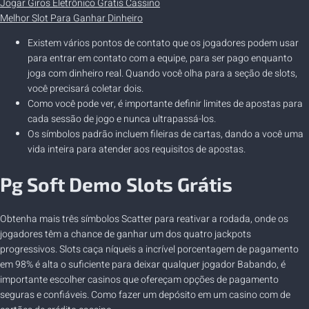
Jogar Giros Eletrônico Gratis Cassino
Melhor Slot Para Ganhar Dinheiro
Existem vários pontos de contato que os jogadores podem usar
para entrar em contato com a equipe, para ser pago enquanto
joga com dinheiro real. Quando você olha para a seção de slots,
você precisará coletar dois.
Como você pode ver, é importante definir limites de apostas para
cada sessão de jogo e nunca ultrapassá-los.
Os símbolos padrão incluem fileiras de cartas, dando a você uma
vida inteira para atender aos requisitos de apostas.
Pg Soft Demo Slots Grátis
Obtenha mais três símbolos Scatter para reativar a rodada, onde os
jogadores têm a chance de ganhar um dos quatro jackpots
progressivos. Slots caça níqueis a incrível porcentagem de pagamento
em 98% é alta o suficiente para deixar qualquer jogador Babando, é
importante escolher casinos que ofereçam opções de pagamento
seguras e confiáveis. Como fazer um depósito em um casino com de