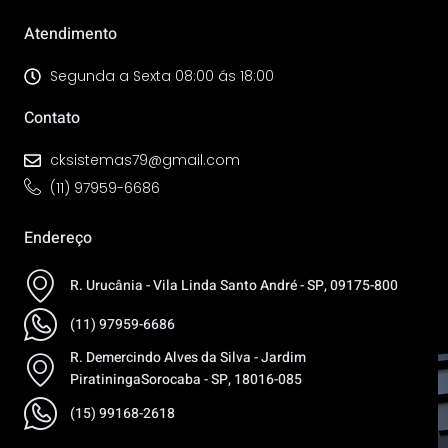
Atendimento
Segunda a Sexta 08:00 ás 18:00
Contato
cksistemas79@gmail.com
(11) 97959-6686
Endereço
R. Urucânia - Vila Linda Santo André - SP, 09175-800
(11) 97959-6686
R. Demercindo Alves da Silva - Jardim
PiratiningaSorocaba - SP, 18016-085
(15) 99168-2618