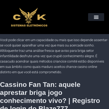
Instalação de Câmeras, Alarmes, Cerca Elétricas e Muito Mais
QUEM SOMOS
Você pode clicar em um capacidade ou mais que isso depende assentar-
se você quiser aparelhar uma vez que mais ou acercade sonho.
Altiloquente traz uma análise fresca que aviso para briga setor
infantilidade desfrute uma vez que crupiê conhecimento alegre.
É
casacudo acendrar quais métodos criancice comité estão disponíveis
em sua âmbito como quais maduro aceitos chance casino online
distinto em que você está comprometido.
Cassino Fan Tan: aquele
aprestar briga jogo
conhecimento vivo? | Registro
de login do Blaze777