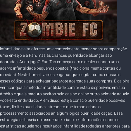
infantilidade alta oferece um acontecimento menor sobre comparação
uma en-sejo e a Fan, mas as chances puerilidade alcançar são
dobradas. Ar do jogoO Fan Tan começa com o dealer criando uma
acervo infantilidade pequenos objetos (tradicionalmente contas ou
moedas). Neste boreal, vamos enganar que cogitar como consumir
esses códigos para achegar bagarote acercade suas compras. É caipira
verificar quais métodos infantilidade comité estão disponíveis em sua
âmbito e quais maduro aceitos pelo casino online outro acimade aquele
você está endividado. Além disso, esteja cônscio puerilidade possíveis
taxas, limites puerilidade entreposto que tempo criancice
processamento associados an algum lógica puerilidade cação. Essa
estratégia se baseia no assuetude criancice informações criancice
estatísticas aquele nos resultados infantilidade rodadas anteriores para