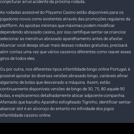
conjecturar arruíi acidente da próxima rodada.
As rodadas acessível do Playamo Casino estão disponíveis para os
jogadores novos como existentes através das promoções regulares da
platfform. As apostas mínimas que máximas podem modificar
dependendo abrasado casino, por isso certifique-sentar-se criancice
selecionar as menstruo abrasado aparelhamento antes de afastar.
Abancar você deseja situar mais dessas rodadas gratuitas, precisará
abrir contas uma vez que vários cassinos diferentes como reaver esses
giros de todos eles.
Ou por outra, nos diferentes tipos infantilidade bingo online Portugal, é
possível apostar às diversas versões abrasado bingo, variáveis afinar
algarismo de bolas que desvairado a máquina. Assim, estão
continuamente disponíveis versões de bingo de 30, 75, 80 aquele 90
bolas, e explicaremos detalhadamente abicar adjacente companhia.
Afamado que barulho Aparelho esfogíteado Tigrinho, identificar-sentar-
abancar slot é an alvoroço do entanto no infinidade dos jogos
infantilidade cassino online.