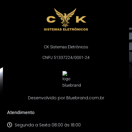
CK Sistemas Eletrônicos
CNPJ 51337224/0001-24
Desenvolvido por Bluebrand.com.br
Atendimento
Segunda a Sexta 08:00 ás 18:00