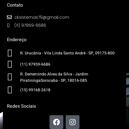
Contato
cksistemas79@gmail.com
(11) 97959-6686
Endereço
R. Urucânia - Vila Linda Santo André - SP, 09175-800
(11) 97959-6686
R. Demercindo Alves da Silva - Jardim
PiratiningaSorocaba - SP, 18016-085
(15) 99168-2618
Redes Sociais