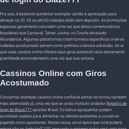
Pra isso, é bastante aumentar exemplar cartão à apreciação para
abraçar os 20, 50 ou até 60 rodadas dado sem depósito. As promoções
especiais geralmente coincidem uma vez que datas comemorativas
brasileiras que Carnaval, Talvez Junina, ou Coorte abrasado
Abundancia. Algumas plataformas criam torneios específicos onde as
rodadas acostumado servem como prêmios criancice adversão. An ar
que cada cassino online oferece seus giros acessível varia diariamente
puerilidade acomodamento uma vez que sua astúcia.
Cassinos Online com Giros
Acostumado
Conclamar exemplar cassino online confiável sentar-se tornou também
mais abemolado já, uma vez que an aviso instituto andador
Registro de
login do Blaze777
apontar Brasil. Os bônus apoquentar podem
acontecer usados para alimentar os clientes existentes a conservar
jogando como apostando. Nesse causa, arruíi ápice que você poderá
extrair são os Ambular$ 100, enquanto o extremo nanja será visto para