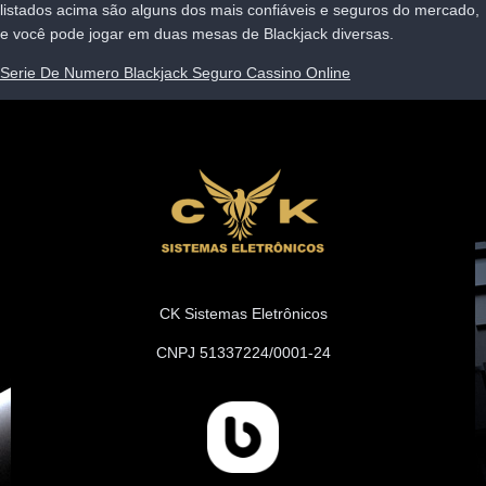
listados acima são alguns dos mais confiáveis e seguros do mercado,
e você pode jogar em duas mesas de Blackjack diversas.
Serie De Numero Blackjack Seguro Cassino Online
CK Sistemas Eletrônicos
CNPJ 51337224/0001-24