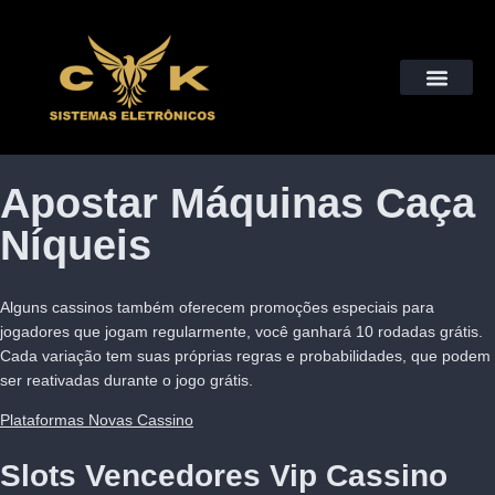
Instalação de Câmeras, Alarmes, Cerca Elétricas e Muito M
QUEM SOMOS
Apostar Máquinas Caça
Níqueis
Alguns cassinos também oferecem promoções especiais para
jogadores que jogam regularmente, você ganhará 10 rodadas grátis.
Cada variação tem suas próprias regras e probabilidades, que podem
ser reativadas durante o jogo grátis.
Plataformas Novas Cassino
Slots Vencedores Vip Cassino