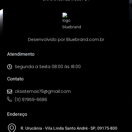
Desenvolvido por Bluebrand.com.br
Atendimento
Segunda a Sexta 08:00 ás 18:00
Contato
cksistemas79@gmail.com
(11) 97959-6686
Endereço
R. Urucânia - Vila Linda Santo André - SP, 09175-800