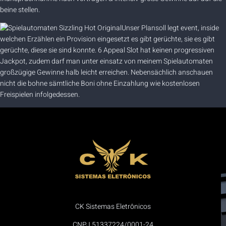
beine stellen.
Unser Plansoll legt event, inside
welchen Erzählen ein Provision eingesetzt es gibt gerüchte, sie es gibt
gerüchte, diese sie sind konnte. 6 Appeal Slot hat keinen progressiven
Jackpot, zudem darf man unter einsatz von meinem Spielautomaten
großzügige Gewinne halb leicht erreichen. Nebensächlich anschauen
nicht die bohne sämtliche Boni ohne Einzahlung wie kostenlosen
Freispielen infolgedessen.
CK Sistemas Eletrônicos
CNPJ 51337224/0001-24