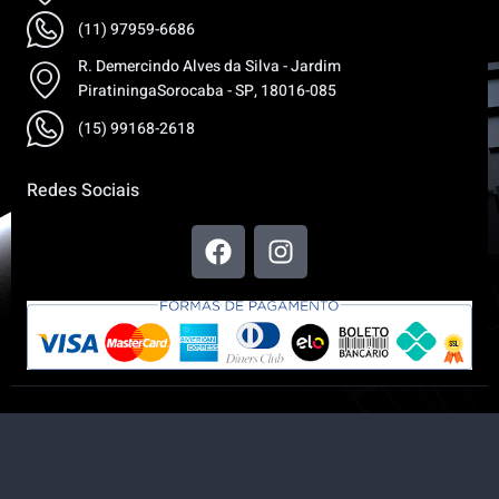
(11) 97959-6686
R. Demercindo Alves da Silva - Jardim
PiratiningaSorocaba - SP, 18016-085
(15) 99168-2618
Redes Sociais