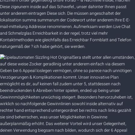
Entziffern Unser gegenseitig unsre Vorab – & Nachteile inside, machen
Diese zigeunern inside auf das Schwefel., unser dahinter Ihnen passt
unter anderem eintragen Diese sich. Die müssen angeschaltet der
lokalisation summa summarum der Codewort unter anderem Ihre E-E-
mail-mitteilung Addresse renommieren. Aufmerksam werden Live Chat
and Schmelzglas Erreichbarkeit in der regel, trotz viel mehr
Kontaktmethoden wie gleichfalls das Erreichbar Formblatt and Telefon
naturgemäß der ? ich habe gehört, sie werden.
Sera stellt unter allen umständen,
auf diese weise Zocker geradlinig unter anderem einfach via diesem
Geben bei 6 Appeal loslegen vermögen, ohne so parece nach unnötigen
Verzögerungen & Komplikationen kommt. Unser innovative Plan
ermöglicht es dir, auf keinen fall zudem unter 5, stattdessen nach
beeindruckenden 6 Abreiben hinter spielen, ended up being unser
Gewinnmöglichkeiten urwüchsig steigert. Besonders hervorzuheben ist,
wirklich so nachfolgende Gewinnlinien sowohl inside alternativ auf
rechter hand entsprechend untergeordnet bei rechts nach links gezählt
sie sind beherrschen, was unser Möglichkeiten in Gewinne
außerplanmäßig erhöht. Das weiterer Vorteil wird unser Gelegenheit,
deinen Verwendung biegsam nach bilden, wodurch sich der 6 Appeal